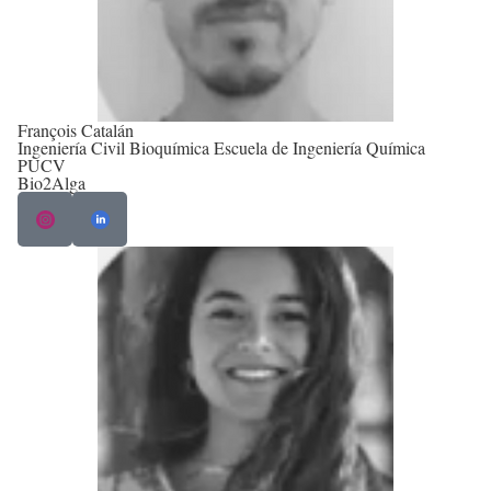
François Catalán
Ingeniería Civil Bioquímica Escuela de Ingeniería Química
PUCV
Bio2Alga