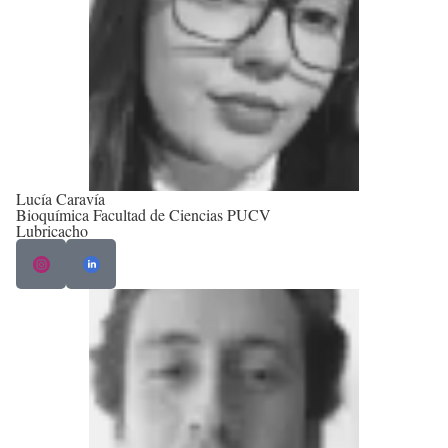
Lucía Caravía
Bioquímica Facultad de Ciencias PUCV
Lubricacho