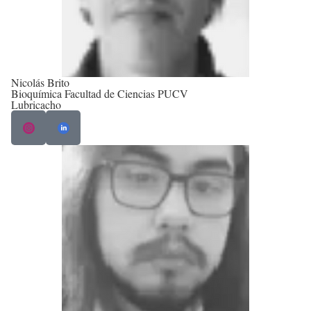
Nicolás Brito
Bioquímica Facultad de Ciencias PUCV
Lubricacho