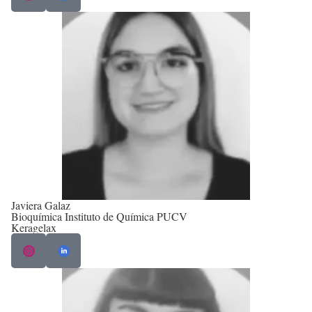
Javiera Galaz
Bioquímica Instituto de Química PUCV
Keragelax