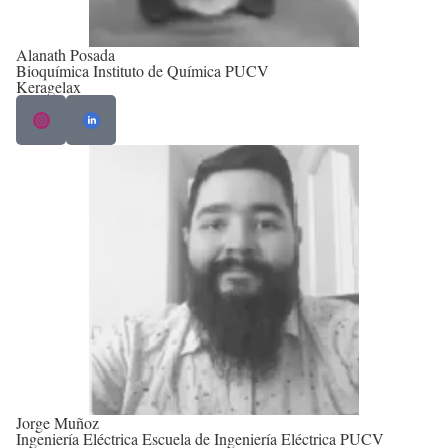
Alanath Posada
Bioquímica Instituto de Química PUCV
Keragelax
Jorge Muñoz
Ingeniería Eléctrica Escuela de Ingeniería Eléctrica PUCV