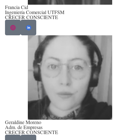
Francia Cid
Ingeniería Comercial UTFSM
CRECER CONSCIENTE
Geraldine Moreno
Adm. de Empresas
CRECER CONSCIENTE