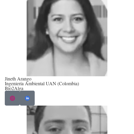
Jineth Arango
Ingeniería Ambiental UAN (Colombia)
Bio2Alga