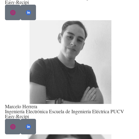
Easy-Recipi
Marcelo Herrera
Ingeniería Electrónica Escuela de Ingeniería Eléctrica PUCV
Easy-Recipi