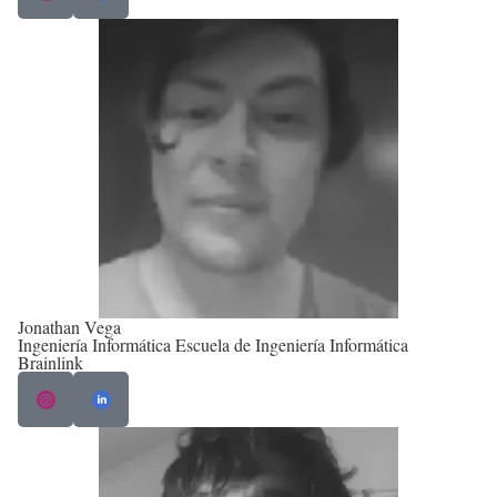
Jonathan Vega
Ingeniería Informática Escuela de Ingeniería Informática
Brainlink