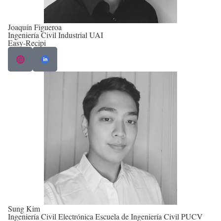
Joaquín Figueroa
Ingeniería Civil Industrial UAI
Easy-Recipi
Sung Kim
Ingeniería Civil Electrónica Escuela de Ingeniería Civil PUCV