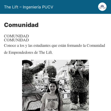
The Lift – Ingeniería PUCV
Comunidad
COMUNIDAD
COMUNIDAD
Conoce a los y las estudiantes que están formando la Comunidad
de Emprendedores de The Lift.