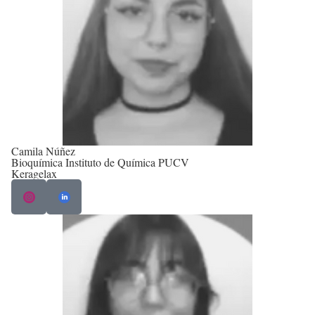
Camila Núñez
Bioquímica Instituto de Química PUCV
Keragelax