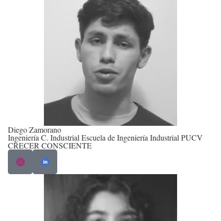
Diego Zamorano
Ingeniería C. Industrial Escuela de Ingeniería Industrial PUCV
CRECER CONSCIENTE