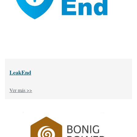
LeakEnd
Ver más >>