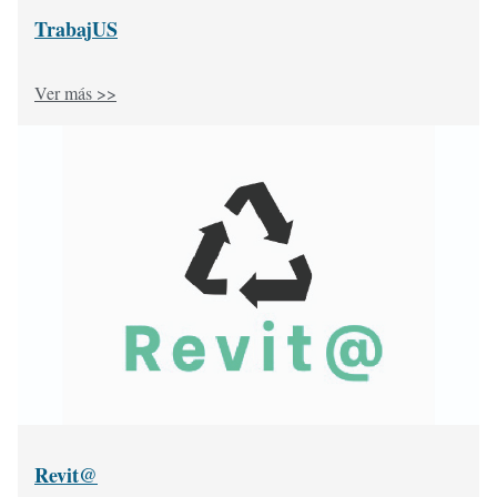
TrabajUS
Ver más >>
Revit@