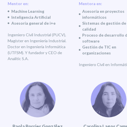
Mentor en:
Mentora en:
Machine Learning
Asesoría en proyectos
Inteligencia Artificial
informáticos
Asesoría general de i+e
Sistemas de gestión de
calidad
Ingeniero Civil Industrial (PUCV),
Proceso de desarrollo 
Magíster en Ingeniería Industrial.
software
Doctor en Ingeniería Informática
Gestión de TIC en
(UTFSM). Y fundador y CEO de
organizaciones
Analitic S.A.
Ingeniero Civil en Informáti
Paola Porrier González
Carolina Lagos Cam