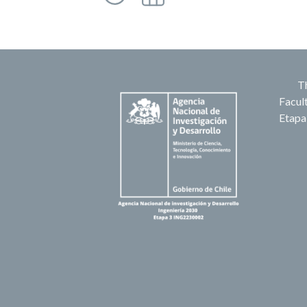
Th
Facult
Etapa