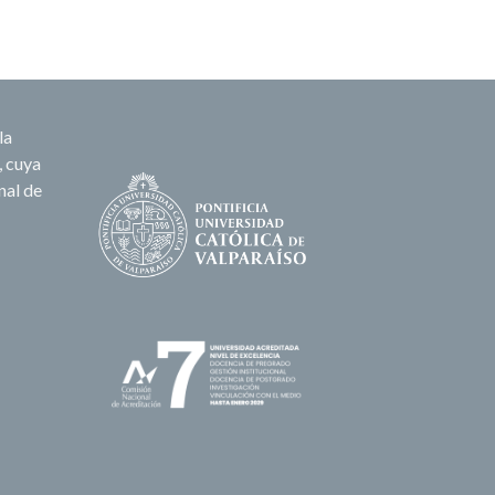
la
, cuya
nal de